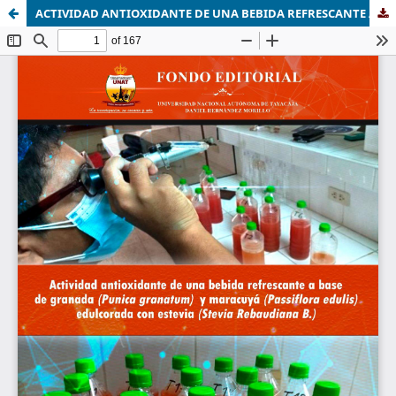
ACTIVIDAD ANTIOXIDANTE DE UNA BEBIDA REFRESCANTE A BASE DE GRANADA (Punica granatum) Y MARACUYÁ (Passiflora edulis) EDULCORADA CON ESTEVIA (Stevia Rebaudiana B.)