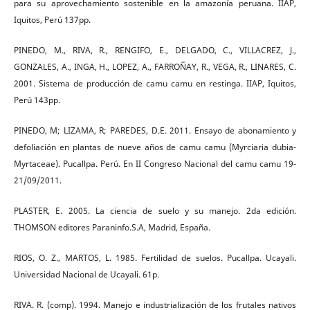
para su aprovechamiento sostenible en la amazonía peruana. IIAP,
Iquitos, Perú 137pp.
PINEDO, M., RIVA, R., RENGIFO, E., DELGADO, C., VILLACREZ, J.,
GONZALES, A., INGA, H., LOPEZ, A., FARROÑAY, R., VEGA, R., LINARES, C.
2001. Sistema de producción de camu camu en restinga. IIAP, Iquitos,
Perú 143pp.
PINEDO, M; LIZAMA, R; PAREDES, D.E. 2011. Ensayo de abonamiento y
defoliación en plantas de nueve años de camu camu (Myrciaria dubia-
Myrtaceae). Pucallpa. Perú. En II Congreso Nacional del camu camu 19-
21/09/2011.
PLASTER, E. 2005. La ciencia de suelo y su manejo. 2da edición.
THOMSON editores Paraninfo.S.A, Madrid, España.
RIOS, O. Z., MARTOS, L. 1985. Fertilidad de suelos. Pucallpa. Ucayali.
Universidad Nacional de Ucayali. 61p.
RIVA. R. (comp). 1994. Manejo e industrialización de los frutales nativos