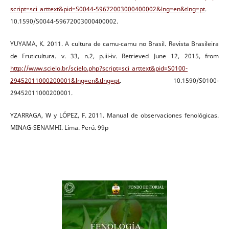
script=sci_arttext&pid=S0044-59672003000400002&lng=en&tlng=pt
.
10.1590/S0044-59672003000400002.
YUYAMA, K. 2011. A cultura de camu-camu no Brasil. Revista Brasileira
de Fruticultura. v. 33, n.2, p.iii-iv. Retrieved June 12, 2015, from
http://www.scielo.br/scielo.php?script=sci_arttext&pid=S0100-
29452011000200001&lng=en&tlng=pt
. 10.1590/S0100-
29452011000200001.
YZARRAGA, W y LÓPEZ, F. 2011. Manual de observaciones fenológicas.
MINAG-SENAMHI. Lima. Perú. 99p