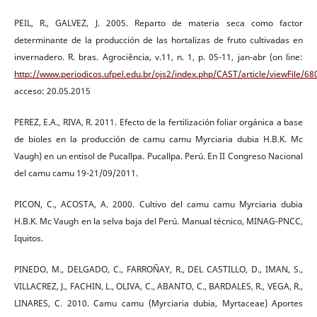
PEIL, R., GALVEZ, J. 2005. Reparto de materia seca como factor
determinante de la producción de las hortalizas de fruto cultivadas en
invernadero. R. bras. Agrociência, v.11, n. 1, p. 05-11, jan-abr (on line:
http://www.periodicos.ufpel.edu.br/ojs2/index.php/CAST/article/viewFile/68
acceso: 20.05.2015
PEREZ, E.A., RIVA, R. 2011. Efecto de la fertilización foliar orgánica a base
de bioles en la producción de camu camu Myrciaria dubia H.B.K. Mc
Vaugh) en un entisol de Pucallpa. Pucallpa. Perú. En II Congreso Nacional
del camu camu 19-21/09/2011.
PICON, C., ACOSTA, A. 2000. Cultivo del camu camu Myrciaria dubia
H.B.K. Mc Vaugh en la selva baja del Perú. Manual técnico, MINAG-PNCC,
Iquitos.
PINEDO, M., DELGADO, C., FARROÑAY, R., DEL CASTILLO, D., IMAN, S.,
VILLACREZ, J., FACHIN, L., OLIVA, C., ABANTO, C., BARDALES, R., VEGA, R.,
LINARES, C. 2010. Camu camu (Myrciaria dubia, Myrtaceae) Aportes