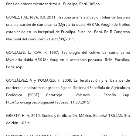
fines de ordenamiento territorial. Pucallpa, Perú. 385pp.
GOMEZ, F.M., RIVA, R.R. 2011. Respuesta a la aplicación foliar de boro en
una plantación de camu camu (Myrciaria dubia HBK Mc Vaugh) de 5 años
establecida en un inceptisol de Pucallpa. Pucallpa. Perú. En II Congreso
Nacional del camu camu 19-21/09/2011.
GONZALES. I., RIVA. R. 1997. Tecnología del cultivo de camu camu
Myrciaria dubia HBK Mc Vaug en la amazonia peruana. INIA. Pucallpa.
Perú. 45p
GONZÁLVEZ, V y POMARES, F. 2008. La fertilización y el balance de
nutrientes en sistemas agroecológicos. Sociedad Española de Agricultura
Ecológica (SEAE). Catarroja – Valencia – España. 24p.
http//.www.agroecologia.net (acceso: 11.03.2015)
GRAETZ, H. A. 2010. Suelos y fertilización. México. Editorial TRILLAS. 3ra
edición. 103 p.