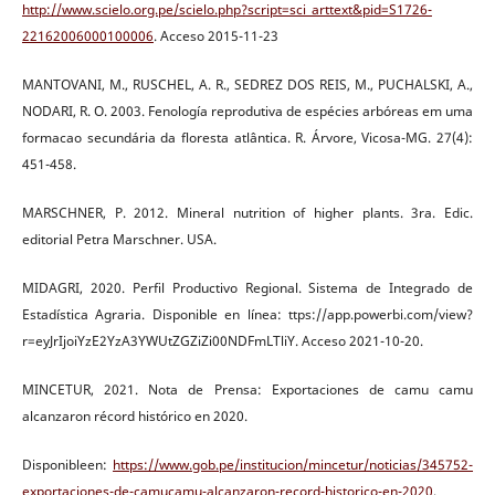
http://www.scielo.org.pe/scielo.php?script=sci_arttext&pid=S1726-
22162006000100006
. Acceso 2015-11-23
MANTOVANI, M., RUSCHEL, A. R., SEDREZ DOS REIS, M., PUCHALSKI, A.,
NODARI, R. O. 2003. Fenología reprodutiva de espécies arbóreas em uma
formacao secundária da floresta atlântica. R. Árvore, Vicosa-MG. 27(4):
451-458.
MARSCHNER, P. 2012. Mineral nutrition of higher plants. 3ra. Edic.
editorial Petra Marschner. USA.
MIDAGRI, 2020. Perfil Productivo Regional. Sistema de Integrado de
Estadística Agraria. Disponible en línea: ttps://app.powerbi.com/view?
r=eyJrIjoiYzE2YzA3YWUtZGZiZi00NDFmLTliY. Acceso 2021-10-20.
MINCETUR, 2021. Nota de Prensa: Exportaciones de camu camu
alcanzaron récord histórico en 2020.
Disponibleen:
https://www.gob.pe/institucion/mincetur/noticias/345752-
exportaciones-de-camucamu-alcanzaron-record-historico-en-2020
.