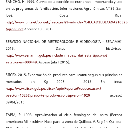
SANCHO, H. 1999. Curvas de absorción de nutrientes: importancia y uso
en los programas de fertilización. Informaciones Agronómicas N° 36. San
José. Costa Rica.
http://www.ipni.net/ppiweb/iaecu.nsf/$webindex/C4ECAD3EDEC69A2105256
Agro36.pdf
Acceso: 13.3.2015
SERVICIO NACIONAL DE METEOROLOGIA E HIDROLOGIA – SENAMHI.
2015. Datos históricos.
http://www.senamhi.gob.pe/include_mapas/_dat_esta_tipo.php?
estaciones=000449
. Acceso (abril 2015).
SIICEX. 2015. Exportación del producto camu camu según sus principales
mercados en Kg 2008 - 2015 En línea:
http://www.siicex.gob.pe/siicex/apb/ReporteProducto.aspx?
psector=1025&preporte=prodpresvolu&pvalor=1920
acceso:
09/04/2015
TAPIA, P. 1993. Aproximación al ciclo fenológico del palto (Persea
americana Mill) cultivar Hass para la zona de Quillota. V. Región. Quillota.