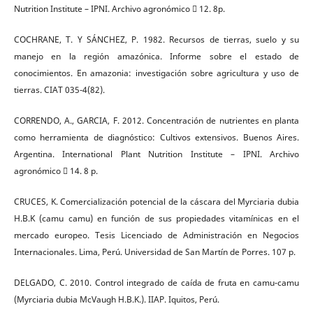
Nutrition Institute – IPNI. Archivo agronómico  12. 8p.
COCHRANE, T. Y SÁNCHEZ, P. 1982. Recursos de tierras, suelo y su
manejo en la región amazónica. Informe sobre el estado de
conocimientos. En amazonia: investigación sobre agricultura y uso de
tierras. CIAT 035-4(82).
CORRENDO, A., GARCIA, F. 2012. Concentración de nutrientes en planta
como herramienta de diagnóstico: Cultivos extensivos. Buenos Aires.
Argentina. International Plant Nutrition Institute – IPNI. Archivo
agronómico  14. 8 p.
CRUCES, K. Comercialización potencial de la cáscara del Myrciaria dubia
H.B.K (camu camu) en función de sus propiedades vitamínicas en el
mercado europeo. Tesis Licenciado de Administración en Negocios
Internacionales. Lima, Perú. Universidad de San Martín de Porres. 107 p.
DELGADO, C. 2010. Control integrado de caída de fruta en camu-camu
(Myrciaria dubia McVaugh H.B.K.). IIAP. Iquitos, Perú.