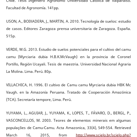
Chile. Tesis Ingeniero Agrónomo Universidad Católica de Valparaíso.
Facultad de Agronomía. 141pp.
USON, A., BOIXADERA, J., MARTIN, A. 2010. Tecnología de suelos: estudio
de casos. Editores Zaragoza prensa universitaria de Zaragoza. España.
515p.
VERDE, W.G. 2013. Estudio de suelos potenciales para el cultivo del camu
camu (Myrciaria dubia H.B.K.McVaugh) en la provincia de Coronel
Portillo, Región Ucayali. Tesis de maestria. Universidad Nacional Agraria
La Molina. Lima. Perú. 80p.
VILLACHICA, H. 1996. El cultivo de Camu camu Myrciaria dubia HBK Mc
Vaugh. en la Amazonía Peruana. Tratado de Cooperación Amazónica
(TCA). Secretaría tempore, Lima. Perú.
YUYAMA, L., AGUIAR, J., YUYAMA, K., LOPES, T., FÁVARO, D., BERGL, P.,
VASCONCELLOS, M. 2003. Teores de elementos minerais em algumas
populações de Camu-Camu. Acta Amazonica, 33(4), 549-554. Retrieved
March 16, 2015, from
http://www.scielo.br/scielo.php?