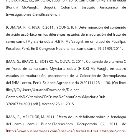
HERNÁNDEZ, M., BARRERA, J (Comp.). 2010. Camu camu (Myrciaria dubia
(Kunth) McVaugh). Bogotá, Colombia: Instituto Amazónico de
Investigaciones Científicas-Sinchi
ICUMINA, R. R., RIVA, R. 2011., YOUNG, R. F. Determinación del contenido
de ácido ascórbico en los diferentes estados de maduración del fruto de
camu camu (Myrciaria dubia H.B.K. Mc Vaugh), en un ultisol de Pucallpa.
Pucallpa. Perú. En II Congreso Nacional del camu camu 19-21/09/2011.
IMAN, S., BRAVO, L., SOTERO, V., OLIVA, C. 2011. Contenido de vitamina C
en frutos de camu camu Myrciaria dubia (H.B.K) Mc Vaugh, en cuatro
estados de maduración, procedentes de la Colección de Germoplasma
del INIA Loreto, Perú. Scientia Agropecuaria 2(2011) 123 – 130. (On line:
file:///C:/Users/Usuario/Downloads/Dialnet-
ContenidoDeVitaminaCEnFrutosDeCamuCamuMyrciariaDub-
3769673%20(1).pdf ). Acceso: 25.11.2015
IMAN, S., MELCHOR, M. 2011. Efecto de un defoliante sobre la fenología
del camu camu. BuenasTareas.com. Recuperado 02, 2011, de
(
http://www.buenastareas.com/ensayos/Efecto-De-Un-Defoliante-Sobre-