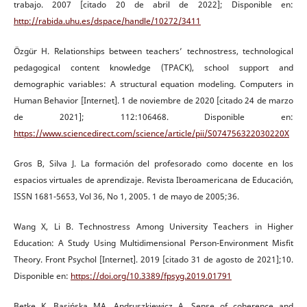
trabajo. 2007 [citado 20 de abril de 2022]; Disponible en:
http://rabida.uhu.es/dspace/handle/10272/3411
Özgür H. Relationships between teachers’ technostress, technological
pedagogical content knowledge (TPACK), school support and
demographic variables: A structural equation modeling. Computers in
Human Behavior [Internet]. 1 de noviembre de 2020 [citado 24 de marzo
de 2021]; 112:106468. Disponible en:
https://www.sciencedirect.com/science/article/pii/S074756322030220X
Gros B, Silva J. La formación del profesorado como docente en los
espacios virtuales de aprendizaje. Revista Iberoamericana de Educación,
ISSN 1681-5653, Vol 36, No 1, 2005. 1 de mayo de 2005;36.
Wang X, Li B. Technostress Among University Teachers in Higher
Education: A Study Using Multidimensional Person-Environment Misfit
Theory. Front Psychol [Internet]. 2019 [citado 31 de agosto de 2021];10.
Disponible en:
https://doi.org/10.3389/fpsyg.2019.01791
Betke K, Basińska MA, Andruszkiewicz A. Sense of coherence and