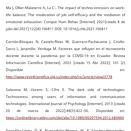
Ma J, Ollier-Malaterre A, Lu C-. The impact of techno-stressors on work–
life balance: The moderation of job self-efficacy and the mediation of
emotional exhaustion. Comput Hum Behav [Internet] 2021[citado 8 de
julio del 2021];122(4):106811 DOI: 10.1016/j.chb.2021.106811
Carrión-Bósquez N, Castelo-Rivas W, Guerrero-Pachacama J, Criollo-
Sarco L, Jaramillo- Verduga M. Factores que influyen en el tecnoestrés
docente durante la pandemia por la COVID-19 en Ecuador. Revista
Información Científica [Internet]. 2022 [citado 15 Abr 2022]; 101 (2)
Disponible en:
http://www.revinfcientifica.sld.cu/index.php/ric/article/view/3778
Salanova M, Llorens S, Cifre E. The dark side of technologies:
Technostress among users of information and communication
technologies. International Journal of Psychology [Internet]. 2013 [citado
20 de marzo de 2022];48(3):422–36. Disponible en:
https://onlinelibrary.wiley.com/doi/abs/10.1080/00207594.2012.680460
González-López, Ó. R., Buenadicha-Mateos, M., & Sánchez-Hernández,