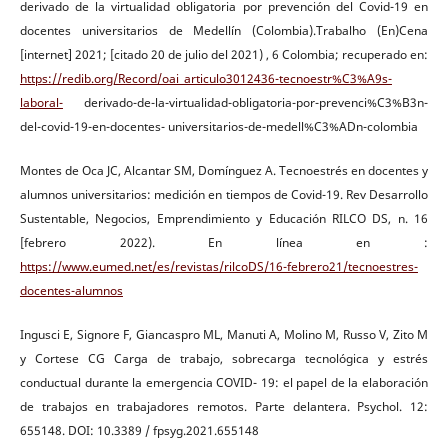
derivado de la virtualidad obligatoria por prevención del Covid-19 en
docentes universitarios de Medellín (Colombia).Trabalho (En)Cena
[internet] 2021; [citado 20 de julio del 2021) , 6 Colombia; recuperado en:
https://redib.org/Record/oai_articulo3012436-tecnoestr%C3%A9s-
laboral-
derivado-de-la-virtualidad-obligatoria-por-prevenci%C3%B3n-
del-covid-19-en-docentes- universitarios-de-medell%C3%ADn-colombia
Montes de Oca JC, Alcantar SM, Domínguez A. Tecnoestrés en docentes y
alumnos universitarios: medición en tiempos de Covid-19. Rev Desarrollo
Sustentable, Negocios, Emprendimiento y Educación RILCO DS, n. 16
[febrero 2022). En línea en :
https://www.eumed.net/es/revistas/rilcoDS/16-febrero21/tecnoestres-
docentes-alumnos
Ingusci E, Signore F, Giancaspro ML, Manuti A, Molino M, Russo V, Zito M
y Cortese CG Carga de trabajo, sobrecarga tecnológica y estrés
conductual durante la emergencia COVID- 19: el papel de la elaboración
de trabajos en trabajadores remotos. Parte delantera. Psychol. 12:
655148. DOI: 10.3389 / fpsyg.2021.655148