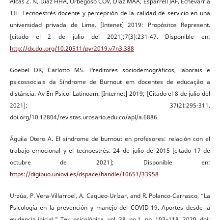
Alcas Z. N, Diaz HHA, Orbegoso COV, Diaz MAA, Esparrell JAF, Echevarria
TIL. Tecnoestrés docente y percepción de la calidad de servicio en una
universidad privada de Lima. [Intenet] 2019: Propósitos Represent.
[citado el 2 de julio del 2021];7(3):231-47. Disponible en:
http://dx.doi.org/10.20511/pyr2019.v7n3.388
Goebel DK, Carlotto MS. Preditores sociodemográficos, laborais e
psicossociais da Síndrome de Burnout em docentes de educação a
distância. Av En Psicol Latinoam. [Internet] 2019; [Citado el 8 de julio del
2021]; 37(2):295-311.
doi.org/10.12804/revistas.urosario.edu.co/apl/a.6886
Águila Otero A. El síndrome de burnout en profesores: relación con el
trabajo emocional y el tecnoestrés. 24 de julio de 2015 [citado 17 de
octubre de 2021]; Disponible en:
https://digibuo.uniovi.es/dspace/handle/10651/33958
Urzúa, P. Vera-Villarroel, A. Caqueo-Urízar, and R. Polanco-Carrasco, “La
Psicología en la prevención y manejo del COVID-19. Aportes desde la
evidencia inicial,” Ter. psicológica, vol. 38, no.1, pp. 103–118, 2020, doi: