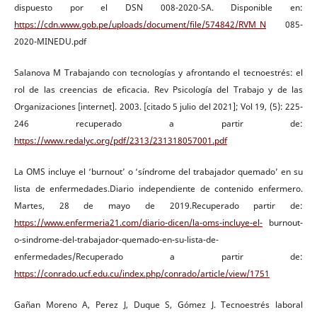
dispuesto por el DSN 008-2020-SA. Disponible en:
https://cdn.www.gob.pe/uploads/document/file/574842/RVM_N
085-
2020-MINEDU.pdf
Salanova M Trabajando con tecnologías y afrontando el tecnoestrés: el
rol de las creencias de eficacia. Rev Psicología del Trabajo y de las
Organizaciones [internet]. 2003. [citado 5 julio del 2021]; Vol 19, (5): 225-
246 recuperado a partir de:
https://www.redalyc.org/pdf/2313/231318057001.pdf
La OMS incluye el ‘burnout’ o ‘síndrome del trabajador quemado’ en su
lista de enfermedades.Diario independiente de contenido enfermero.
Martes, 28 de mayo de 2019.Recuperado partir de:
https://www.enfermeria21.com/diario-dicen/la-oms-incluye-el-
burnout-
o-sindrome-del-trabajador-quemado-en-su-lista-de-
enfermedades/Recuperado a partir de:
https://conrado.ucf.edu.cu/index.php/conrado/article/view/1751
Gañan Moreno A, Perez J, Duque S, Gómez J. Tecnoestrés laboral