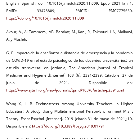
English, Spanish. doi: 10.1016/j.medcli.2020.11.009. Epub 2021 Jan 1.
PMID: 33478809; PMCID: PMC7775650.
https://doi.org/10.1016/j.medcli.2020.11.009
Akour, A., Al-Tammemi, AB, Barakat, M., Kanj, R., Fakhouri, HN, Malkawi,
A. y Musleh,
G. El impacto de la enseñanza a distancia de emergencia y la pandemia
de COVID-19 en el estado psicológico de los docentes universitarios: un
estudio transversal en Jordania, The American Journal of Tropical
Medicine and Hygiene ,[Internet] 103 (6), 2391-2399. Citado el 27 de
junio de 2021. Disponible en:
https://www.ajtmh.org/view/journals/tpmd/103/6/article-p2391.xml
Wang X, Li B. Technostress Among University Teachers in Higher
Education: A Study Using Multidimensional Person-Environment Misfit
Theory. Front Psychol [Internet]. 2019 [citado 31 de mayo de 2021];10.
Disponible en:
https://doi.org/10.3389/fpsyg.2019.01791