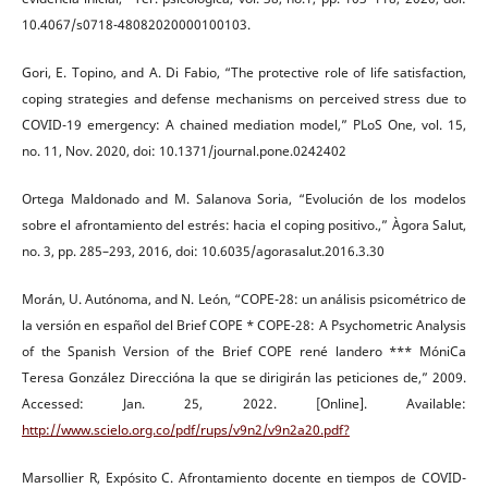
10.4067/s0718-48082020000100103.
Gori, E. Topino, and A. Di Fabio, “The protective role of life satisfaction,
coping strategies and defense mechanisms on perceived stress due to
COVID-19 emergency: A chained mediation model,” PLoS One, vol. 15,
no. 11, Nov. 2020, doi: 10.1371/journal.pone.0242402
Ortega Maldonado and M. Salanova Soria, “Evolución de los modelos
sobre el afrontamiento del estrés: hacia el coping positivo.,” Àgora Salut,
no. 3, pp. 285–293, 2016, doi: 10.6035/agorasalut.2016.3.30
Morán, U. Autónoma, and N. León, “COPE-28: un análisis psicométrico de
la versión en español del Brief COPE * COPE-28: A Psychometric Analysis
of the Spanish Version of the Brief COPE rené landero *** MóniCa
Teresa González Direccióna la que se dirigirán las peticiones de,” 2009.
Accessed: Jan. 25, 2022. [Online]. Available:
http://www.scielo.org.co/pdf/rups/v9n2/v9n2a20.pdf?
Marsollier R, Expósito C. Afrontamiento docente en tiempos de COVID-