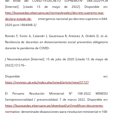
del brote del COVID-19-DECRETO SUPREMO-N° 044-2020-PCM
[Internet]. [citado 15 de mayo de 2022]. Disponible en:
http://busquedas.elperuano.pe/normaslegales/decreto-supremo-que-
declara-estado-de-
emergencia-nacional-po-decreto-supremo-n-044-
2020-pcm-1864948-2/
Román F, Forés A, Calandri I, Gautreaux R, Antúnez A, Ordehi D, et al.
Resiliencia de docentes en distanciamiento social preventivo obligatorio
durante la pandemia de COVID-
J Neuroeducation [Internet]. 15 de julio de 2020 [citado 15 de mayo de
2022];1(1):76–
Disponible en:
https://revistes.ub.edu/index.php/joned/article/view/31727
El Peruano Resolución Ministerial N° 108-2022 MINEDU
Semipresencialidad / presencialidad. 7 de marzo 2022. Disponible en:
https://busquedas.elperuano.pe/download/url/modifican-documento-
normativo-
denominado-disposiciones-para-resolucion-ministerial-n-108-