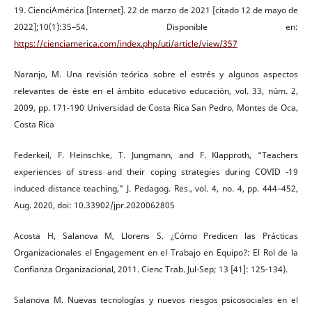
19. CienciAmérica [Internet]. 22 de marzo de 2021 [citado 12 de mayo de
2022];10(1):35–54. Disponible en:
https://cienciamerica.com/index.php/uti/article/view/357
Naranjo, M. Una revisión teórica sobre el estrés y algunos aspectos
relevantes de éste en el ámbito educativo educación, vol. 33, núm. 2,
2009, pp. 171-190 Universidad de Costa Rica San Pedro, Montes de Oca,
Costa Rica
Federkeil, F. Heinschke, T. Jungmann, and F. Klapproth, “Teachers
experiences of stress and their coping strategies during COVID -19
induced distance teaching,” J. Pedagog. Res., vol. 4, no. 4, pp. 444–452,
Aug. 2020, doi: 10.33902/jpr.2020062805
Acosta H, Salanova M, Llorens S. ¿Cómo Predicen las Prácticas
Organizacionales el Engagement en el Trabajo en Equipo?: El Rol de la
Confianza Organizacional, 2011. Cienc Trab. Jul-Sep; 13 [41]: 125-134).
Salanova M. Nuevas tecnologías y nuevos riesgos psicosociales en el