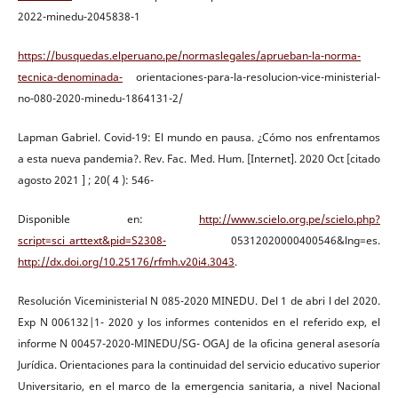
2022-minedu-2045838-1
https://busquedas.elperuano.pe/normaslegales/aprueban-la-norma-
tecnica-denominada-
orientaciones-para-la-resolucion-vice-ministerial-
no-080-2020-minedu-1864131-2/
Lapman Gabriel. Covid-19: El mundo en pausa. ¿Cómo nos enfrentamos
a esta nueva pandemia?. Rev. Fac. Med. Hum. [Internet]. 2020 Oct [citado
agosto 2021 ] ; 20( 4 ): 546-
Disponible en:
http://www.scielo.org.pe/scielo.php?
script=sci_arttext&pid=S2308-
05312020000400546&lng=es.
http://dx.doi.org/10.25176/rfmh.v20i4.3043
.
Resolución Viceministerial N 085-2020 MINEDU. Del 1 de abri l del 2020.
Exp N 006132|1- 2020 y los informes contenidos en el referido exp, el
informe N 00457-2020-MINEDU/SG- OGAJ de la oficina general asesoría
Jurídica. Orientaciones para la continuidad del servicio educativo superior
Universitario, en el marco de la emergencia sanitaria, a nivel Nacional