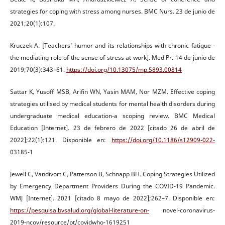
strategies for coping with stress among nurses. BMC Nurs. 23 de junio de
2021;20(1):107.
Kruczek A. [Teachers’ humor and its relationships with chronic fatigue -
the mediating role of the sense of stress at work]. Med Pr. 14 de junio de
2019;70(3):343–61.
https://doi.org/10.13075/mp.5893.00814
Sattar K, Yusoff MSB, Arifin WN, Yasin MAM, Nor MZM. Effective coping
strategies utilised by medical students for mental health disorders during
undergraduate medical education-a scoping review. BMC Medical
Education [Internet]. 23 de febrero de 2022 [citado 26 de abril de
2022];22(1):121. Disponible en:
https://doi.org/10.1186/s12909-022-
03185-1
Jewell C, Vandivort C, Patterson B, Schnapp BH. Coping Strategies Utilized
by Emergency Department Providers During the COVID-19 Pandemic.
WMJ [Internet]. 2021 [citado 8 mayo de 2022];262–7. Disponible en:
https://pesquisa.bvsalud.org/global-literature-on-
novel-coronavirus-
2019-ncov/resource/pt/covidwho-1619251