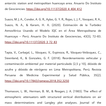
antarctic station and metropolitan huancayo area. Anuario Do Instituto
de Geociencias.
https://doi.org/10.11137/2020_4_404_412
Suazo, M. J. A., Condor, A. G. R., Aylas, G. Y. R., Rojas, L. J. F., Vasquez, R. A.,
Suazo, N. A., & Karam, H. A. (2020). Estimación de la Turbidez
Atmosférica Usando el Modelo IQC en el Área Metropolitana de
Huancayo – Perú. Anuario Do Instituto de Geociencias, 43(3), 72–83.
https://doi.org/10.11137/2020_3_72_83
Tapia, V., Carbajal, L., Vásquez, V., Espinoza, R., Vásquez-Velásquez, C.,
Steenland, K., & Gonzales, G. F. (2018). Reordenamiento vehicular y
contaminación ambiental por material particulado (2,5 y 10), dióxido de
azufre y dióxido de nitrógeno en Lima Metropolitana, Perú. Revista
Peruana de Medicina Experimental y Salud Pública, 35(2).
https://doi.org/10.17843/rpmesp.2018.352.3250
Thomason, L. W., Herman, B. M., & Reagan, J. A. (1983). The effect of
atmospheric attenuators with structured vertical distributions on air
mass determinations and Langley plot analyses. Journal of the