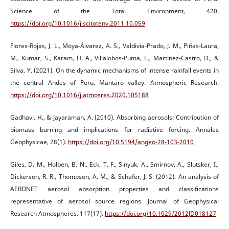
Science of the Total Environment, 420.
https://doi.org/10.1016/j.scitotenv.2011.10.059
Flores-Rojas, J. L., Moya-Álvarez, A. S., Valdivia-Prado, J. M., Piñas-Laura,
M., Kumar, S., Karam, H. A., Villalobos-Puma, E., Martínez-Castro, D., &
Silva, Y. (2021). On the dynamic mechanisms of intense rainfall events in
the central Andes of Peru, Mantaro valley. Atmospheric Research.
https://doi.org/10.1016/j.atmosres.2020.105188
Gadhavi, H., & Jayaraman, A. (2010). Absorbing aerosols: Contribution of
biomass burning and implications for radiative forcing. Annales
Geophysicae, 28(1).
https://doi.org/10.5194/angeo-28-103-2010
Giles, D. M., Holben, B. N., Eck, T. F., Sinyuk, A., Smirnov, A., Slutsker, I.,
Dickerson, R. R., Thompson, A. M., & Schafer, J. S. (2012). An analysis of
AERONET aerosol absorption properties and classifications
representative of aerosol source regions. Journal of Geophysical
Research Atmospheres, 117(17).
https://doi.org/10.1029/2012JD018127