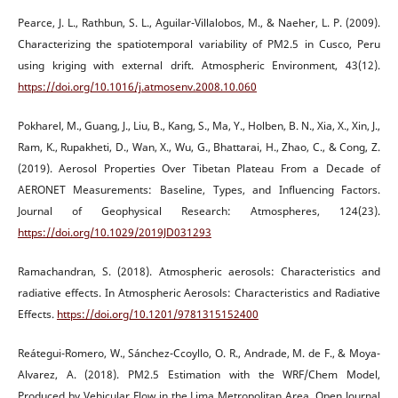
Pearce, J. L., Rathbun, S. L., Aguilar-Villalobos, M., & Naeher, L. P. (2009).
Characterizing the spatiotemporal variability of PM2.5 in Cusco, Peru
using kriging with external drift. Atmospheric Environment, 43(12).
https://doi.org/10.1016/j.atmosenv.2008.10.060
Pokharel, M., Guang, J., Liu, B., Kang, S., Ma, Y., Holben, B. N., Xia, X., Xin, J.,
Ram, K., Rupakheti, D., Wan, X., Wu, G., Bhattarai, H., Zhao, C., & Cong, Z.
(2019). Aerosol Properties Over Tibetan Plateau From a Decade of
AERONET Measurements: Baseline, Types, and Influencing Factors.
Journal of Geophysical Research: Atmospheres, 124(23).
https://doi.org/10.1029/2019JD031293
Ramachandran, S. (2018). Atmospheric aerosols: Characteristics and
radiative effects. In Atmospheric Aerosols: Characteristics and Radiative
Effects.
https://doi.org/10.1201/9781315152400
Reátegui-Romero, W., Sánchez-Ccoyllo, O. R., Andrade, M. de F., & Moya-
Alvarez, A. (2018). PM2.5 Estimation with the WRF/Chem Model,
Produced by Vehicular Flow in the Lima Metropolitan Area. Open Journal