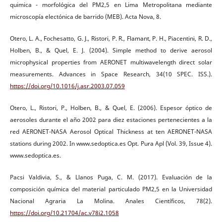
quimica - morfológica del PM2,5 en Lima Metropolitana mediante
microscopía electónica de barrido (MEB). Acta Nova, 8.
Otero, L. A., Fochesatto, G. J., Ristori, P. R., Flamant, P. H., Piacentini, R. D.,
Holben, B., & Quel, E. J. (2004). Simple method to derive aerosol
microphysical properties from AERONET multiwavelength direct solar
measurements. Advances in Space Research, 34(10 SPEC. ISS.).
https://doi.org/10.1016/j.asr.2003.07.059
Otero, L., Ristori, P., Holben, B., & Quel, E. (2006). Espesor óptico de
aerosoles durante el año 2002 para diez estaciones pertenecientes a la
red AERONET-NASA Aerosol Optical Thickness at ten AERONET-NASA
stations during 2002. In www.sedoptica.es Opt. Pura Apl (Vol. 39, Issue 4).
www.sedoptica.es.
Pacsi Valdivia, S., & Llanos Puga, C. M. (2017). Evaluación de la
composición química del material particulado PM2,5 en la Universidad
Nacional Agraria La Molina. Anales Científicos, 78(2).
https://doi.org/10.21704/ac.v78i2.1058