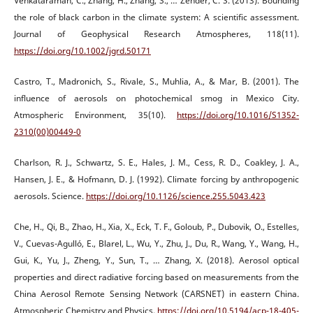
Venkataraman, C., Zhang, H., Zhang, S., … Zender, C. S. (2013). Bounding
the role of black carbon in the climate system: A scientific assessment.
Journal of Geophysical Research Atmospheres, 118(11).
https://doi.org/10.1002/jgrd.50171
Castro, T., Madronich, S., Rivale, S., Muhlia, A., & Mar, B. (2001). The
influence of aerosols on photochemical smog in Mexico City.
Atmospheric Environment, 35(10).
https://doi.org/10.1016/S1352-
2310(00)00449-0
Charlson, R. J., Schwartz, S. E., Hales, J. M., Cess, R. D., Coakley, J. A.,
Hansen, J. E., & Hofmann, D. J. (1992). Climate forcing by anthropogenic
aerosols. Science.
https://doi.org/10.1126/science.255.5043.423
Che, H., Qi, B., Zhao, H., Xia, X., Eck, T. F., Goloub, P., Dubovik, O., Estelles,
V., Cuevas-Agulló, E., Blarel, L., Wu, Y., Zhu, J., Du, R., Wang, Y., Wang, H.,
Gui, K., Yu, J., Zheng, Y., Sun, T., … Zhang, X. (2018). Aerosol optical
properties and direct radiative forcing based on measurements from the
China Aerosol Remote Sensing Network (CARSNET) in eastern China.
Atmospheric Chemistry and Physics.
https://doi.org/10.5194/acp-18-405-