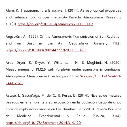
Alam, K., Trautmann, T., & Blaschke, T. (2011). Aerosol optical properties
and radiative forcing over mega-city Karachi. Atmospheric Research,
101(3).
https://doi.org/10.1016/j.atmosres.2011.05.007
Ångström, A. (1929). On the Atmospheric Transmission of Sun Radiation
and on Dust in the Air. Geografiska Annaler, 11(2).
https://doi.org/10.1080/20014422.1929.11880498
Ardon-Dryer, K., Dryer, Y., Williams, J. N., & Moghimi, N. (2020).
Measurements of PM2.5 with PurpleAir under atmospheric conditions.
Atmospheric Measurement Techniques.
https://doi.org/10.5194/amt-13-
5441-2020
Astete, J., Gastañaga, M. del C., & Pérez, D. (2014). Niveles de metales
pesados en el ambiente y su exposición en la población luego de cinco
años de exploración minera en Las Bambas, Perú 2010. Revista Peruana
de Medicina Experimental y Salud Pública, 31(4).
https://doi.org/10.17843/rpmesp.2014.314.120