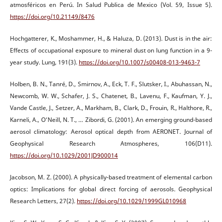
atmosféricos en Perú. In Salud Publica de Mexico (Vol. 59, Issue 5).
https://doi.org/10.21149/8476
Hochgatterer, K., Moshammer, H., & Haluza, D. (2013). Dust is in the air:
Effects of occupational exposure to mineral dust on lung function in a 9-
year study. Lung, 191(3).
https://doi.org/10.1007/s00408-013-9463-7
Holben, B. N., Tanré, D., Smirnov, A., Eck, T. F., Slutsker, I., Abuhassan, N.,
Newcomb, W. W., Schafer, J. S., Chatenet, B., Lavenu, F., Kaufman, Y. J.,
Vande Castle, J., Setzer, A., Markham, B., Clark, D., Frouin, R., Halthore, R.,
Karneli, A., O’Neill, N. T., … Zibordi, G. (2001). An emerging ground-based
aerosol climatology: Aerosol optical depth from AERONET. Journal of
Geophysical Research Atmospheres, 106(D11).
https://doi.org/10.1029/2001JD900014
Jacobson, M. Z. (2000). A physically-based treatment of elemental carbon
optics: Implications for global direct forcing of aerosols. Geophysical
Research Letters, 27(2).
https://doi.org/10.1029/1999GL010968