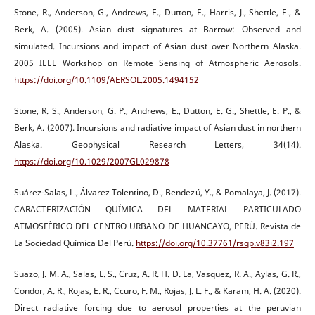
Stone, R., Anderson, G., Andrews, E., Dutton, E., Harris, J., Shettle, E., &
Berk, A. (2005). Asian dust signatures at Barrow: Observed and
simulated. Incursions and impact of Asian dust over Northern Alaska.
2005 IEEE Workshop on Remote Sensing of Atmospheric Aerosols.
https://doi.org/10.1109/AERSOL.2005.1494152
Stone, R. S., Anderson, G. P., Andrews, E., Dutton, E. G., Shettle, E. P., &
Berk, A. (2007). Incursions and radiative impact of Asian dust in northern
Alaska. Geophysical Research Letters, 34(14).
https://doi.org/10.1029/2007GL029878
Suárez-Salas, L., Álvarez Tolentino, D., Bendezú, Y., & Pomalaya, J. (2017).
CARACTERIZACIÓN QUÍMICA DEL MATERIAL PARTICULADO
ATMOSFÉRICO DEL CENTRO URBANO DE HUANCAYO, PERÚ. Revista de
La Sociedad Química Del Perú.
https://doi.org/10.37761/rsqp.v83i2.197
Suazo, J. M. A., Salas, L. S., Cruz, A. R. H. D. La, Vasquez, R. A., Aylas, G. R.,
Condor, A. R., Rojas, E. R., Ccuro, F. M., Rojas, J. L. F., & Karam, H. A. (2020).
Direct radiative forcing due to aerosol properties at the peruvian