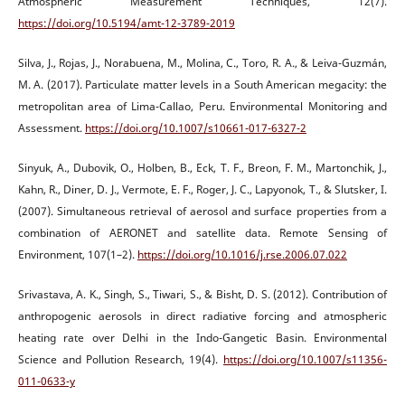
Atmospheric Measurement Techniques, 12(7).
https://doi.org/10.5194/amt-12-3789-2019
Silva, J., Rojas, J., Norabuena, M., Molina, C., Toro, R. A., & Leiva-Guzmán,
M. A. (2017). Particulate matter levels in a South American megacity: the
metropolitan area of Lima-Callao, Peru. Environmental Monitoring and
Assessment.
https://doi.org/10.1007/s10661-017-6327-2
Sinyuk, A., Dubovik, O., Holben, B., Eck, T. F., Breon, F. M., Martonchik, J.,
Kahn, R., Diner, D. J., Vermote, E. F., Roger, J. C., Lapyonok, T., & Slutsker, I.
(2007). Simultaneous retrieval of aerosol and surface properties from a
combination of AERONET and satellite data. Remote Sensing of
Environment, 107(1–2).
https://doi.org/10.1016/j.rse.2006.07.022
Srivastava, A. K., Singh, S., Tiwari, S., & Bisht, D. S. (2012). Contribution of
anthropogenic aerosols in direct radiative forcing and atmospheric
heating rate over Delhi in the Indo-Gangetic Basin. Environmental
Science and Pollution Research, 19(4).
https://doi.org/10.1007/s11356-
011-0633-y