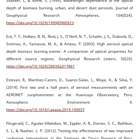
Slutsker, I., & Kinne, S. (1999). Wavelength dependence of the optical
depth of biomass burning, urban, and desert dust aerosols. Journal of
Geophysical Research Atmospheres, 104(D24).
https://doi.org/10.1029/1999JD900923
Eck, T. F., Holben, B. N., Reid, J. S., O’Neill, N. T., Schafer, J. S., Dubovik, O.,
Smirnov, A., Yamasoe, M. A., & Artaxo, P. (2003). High aerosol optical
depth biomass burning events: A comparison of optical properties for
different source regions. Geophysical Research Letters, 30(20).
https://doi.org/10.1029/2003GL017861
Estevan, R., Martínez-Castro, D., Suarez-Salas, L., Moya, A., & Silva, Y.
(2019). First two and a half years of aerosol measurements with an
AERONET sunphotometer at the Huancayo Observatory, Peru.
Atmospheric Environment: X.
https://doi.org/10.1016/j.aeaoa.2019.100037
Fitzgerald, C., Aguilar-Villalobos, M., Eppler, A. R., Dorner, S. C., Rathbun,
S. L., & Naeher, L. P. (2012). Testing the effectiveness of two improved
cookstove interventions in the Santiago de Chuco Province of Peru.