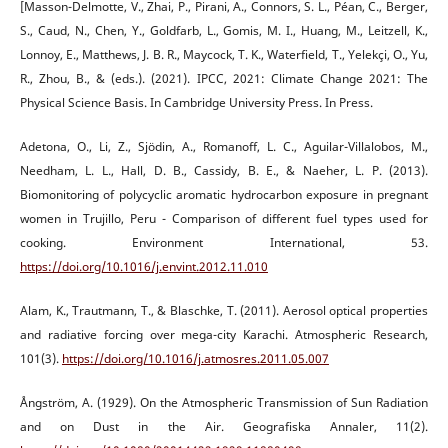
[Masson-Delmotte, V., Zhai, P., Pirani, A., Connors, S. L., Péan, C., Berger,
S., Caud, N., Chen, Y., Goldfarb, L., Gomis, M. I., Huang, M., Leitzell, K.,
Lonnoy, E., Matthews, J. B. R., Maycock, T. K., Waterfield, T., Yelekçi, O., Yu,
R., Zhou, B., & (eds.). (2021). IPCC, 2021: Climate Change 2021: The
Physical Science Basis. In Cambridge University Press. In Press.
Adetona, O., Li, Z., Sjödin, A., Romanoff, L. C., Aguilar-Villalobos, M.,
Needham, L. L., Hall, D. B., Cassidy, B. E., & Naeher, L. P. (2013).
Biomonitoring of polycyclic aromatic hydrocarbon exposure in pregnant
women in Trujillo, Peru - Comparison of different fuel types used for
cooking. Environment International, 53.
https://doi.org/10.1016/j.envint.2012.11.010
Alam, K., Trautmann, T., & Blaschke, T. (2011). Aerosol optical properties
and radiative forcing over mega-city Karachi. Atmospheric Research,
101(3).
https://doi.org/10.1016/j.atmosres.2011.05.007
Ångström, A. (1929). On the Atmospheric Transmission of Sun Radiation
and on Dust in the Air. Geografiska Annaler, 11(2).