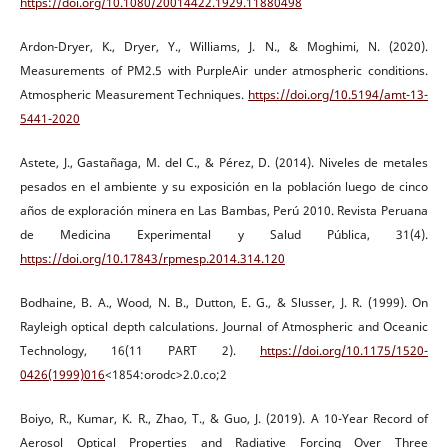
https://doi.org/10.1080/20014422.1929.11880498
Ardon-Dryer, K., Dryer, Y., Williams, J. N., & Moghimi, N. (2020).
Measurements of PM2.5 with PurpleAir under atmospheric conditions.
Atmospheric Measurement Techniques.
https://doi.org/10.5194/amt-13-
5441-2020
Astete, J., Gastañaga, M. del C., & Pérez, D. (2014). Niveles de metales
pesados en el ambiente y su exposición en la población luego de cinco
años de exploración minera en Las Bambas, Perú 2010. Revista Peruana
de Medicina Experimental y Salud Pública, 31(4).
https://doi.org/10.17843/rpmesp.2014.314.120
Bodhaine, B. A., Wood, N. B., Dutton, E. G., & Slusser, J. R. (1999). On
Rayleigh optical depth calculations. Journal of Atmospheric and Oceanic
Technology, 16(11 PART 2).
https://doi.org/10.1175/1520-
0426(1999)016
<1854:orodc>2.0.co;2
Boiyo, R., Kumar, K. R., Zhao, T., & Guo, J. (2019). A 10-Year Record of
Aerosol Optical Properties and Radiative Forcing Over Three