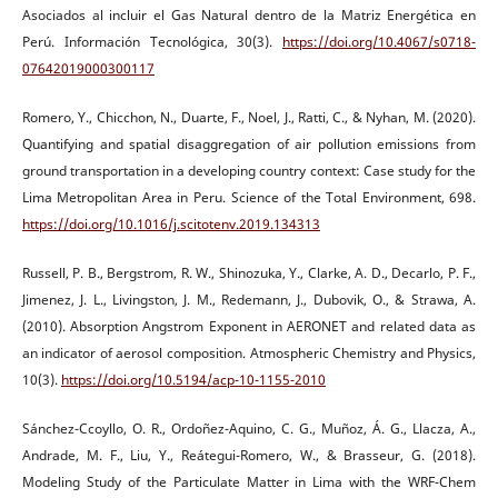
Asociados al incluir el Gas Natural dentro de la Matriz Energética en
Perú. Información Tecnológica, 30(3).
https://doi.org/10.4067/s0718-
07642019000300117
Romero, Y., Chicchon, N., Duarte, F., Noel, J., Ratti, C., & Nyhan, M. (2020).
Quantifying and spatial disaggregation of air pollution emissions from
ground transportation in a developing country context: Case study for the
Lima Metropolitan Area in Peru. Science of the Total Environment, 698.
https://doi.org/10.1016/j.scitotenv.2019.134313
Russell, P. B., Bergstrom, R. W., Shinozuka, Y., Clarke, A. D., Decarlo, P. F.,
Jimenez, J. L., Livingston, J. M., Redemann, J., Dubovik, O., & Strawa, A.
(2010). Absorption Angstrom Exponent in AERONET and related data as
an indicator of aerosol composition. Atmospheric Chemistry and Physics,
10(3).
https://doi.org/10.5194/acp-10-1155-2010
Sánchez-Ccoyllo, O. R., Ordoñez-Aquino, C. G., Muñoz, Á. G., Llacza, A.,
Andrade, M. F., Liu, Y., Reátegui-Romero, W., & Brasseur, G. (2018).
Modeling Study of the Particulate Matter in Lima with the WRF-Chem