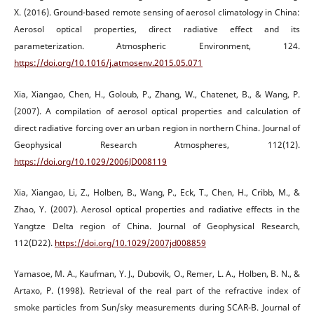
X. (2016). Ground-based remote sensing of aerosol climatology in China:
Aerosol optical properties, direct radiative effect and its
parameterization. Atmospheric Environment, 124.
https://doi.org/10.1016/j.atmosenv.2015.05.071
Xia, Xiangao, Chen, H., Goloub, P., Zhang, W., Chatenet, B., & Wang, P.
(2007). A compilation of aerosol optical properties and calculation of
direct radiative forcing over an urban region in northern China. Journal of
Geophysical Research Atmospheres, 112(12).
https://doi.org/10.1029/2006JD008119
Xia, Xiangao, Li, Z., Holben, B., Wang, P., Eck, T., Chen, H., Cribb, M., &
Zhao, Y. (2007). Aerosol optical properties and radiative effects in the
Yangtze Delta region of China. Journal of Geophysical Research,
112(D22).
https://doi.org/10.1029/2007jd008859
Yamasoe, M. A., Kaufman, Y. J., Dubovik, O., Remer, L. A., Holben, B. N., &
Artaxo, P. (1998). Retrieval of the real part of the refractive index of
smoke particles from Sun/sky measurements during SCAR-B. Journal of