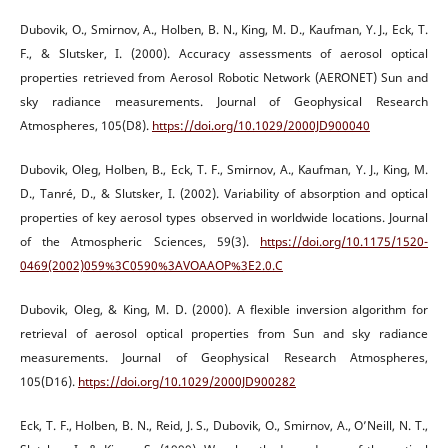
Dubovik, O., Smirnov, A., Holben, B. N., King, M. D., Kaufman, Y. J., Eck, T.
F., & Slutsker, I. (2000). Accuracy assessments of aerosol optical
properties retrieved from Aerosol Robotic Network (AERONET) Sun and
sky radiance measurements. Journal of Geophysical Research
Atmospheres, 105(D8).
https://doi.org/10.1029/2000JD900040
Dubovik, Oleg, Holben, B., Eck, T. F., Smirnov, A., Kaufman, Y. J., King, M.
D., Tanré, D., & Slutsker, I. (2002). Variability of absorption and optical
properties of key aerosol types observed in worldwide locations. Journal
of the Atmospheric Sciences, 59(3).
https://doi.org/10.1175/1520-
0469(2002)059%3C0590%3AVOAAOP%3E2.0.C
Dubovik, Oleg, & King, M. D. (2000). A flexible inversion algorithm for
retrieval of aerosol optical properties from Sun and sky radiance
measurements. Journal of Geophysical Research Atmospheres,
105(D16).
https://doi.org/10.1029/2000JD900282
Eck, T. F., Holben, B. N., Reid, J. S., Dubovik, O., Smirnov, A., O’Neill, N. T.,