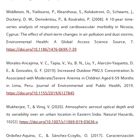
Middleton, N., Yiallouros, P., Kleanthous, S., Kolokotroni, O., Schwartz, J.,
Dockery, D. W., Demokritou, P., & Koutrakis, P. (2008). A 10-year time-
series analysis of respiratory and cardiovascular morbidity in Nicosia,
Cyprus: The effect of short-term changes in air pollution and dust storms.
Environmental Health: A Global Access Science Source, 7.
https://doi.org/10.1186/1476-069X-7-39
Morales-Ancajima, V. C., Tapia, V., Vu, B. N., Liu, Y., Alarcón-Yaquetto, D.
E., & Gonzales, G. F. (2019). Increased Outdoor PM2.5 Concentration Is
Associated with Moderate/Severe Anemia in Children Aged 6-59 Months
in Lima, Peru. Journal of Environmental and Public Health, 2019.
https://doi.org/10.1155/2019/6127845
Mukherjee, T., & Vinoj, V. (2020). Atmospheric aerosol optical depth and
its variability over an urban location in Eastern India. Natural Hazards,
102(2).
https://doi.org/10.1007/s11069-019-03636-x
Ordoñez-Aquino, C., & Sánchez-Ccoyllo, O. (2017). Caracterización