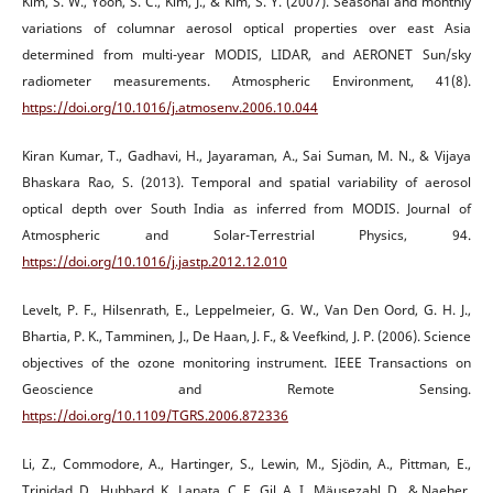
Kim, S. W., Yoon, S. C., Kim, J., & Kim, S. Y. (2007). Seasonal and monthly
variations of columnar aerosol optical properties over east Asia
determined from multi-year MODIS, LIDAR, and AERONET Sun/sky
radiometer measurements. Atmospheric Environment, 41(8).
https://doi.org/10.1016/j.atmosenv.2006.10.044
Kiran Kumar, T., Gadhavi, H., Jayaraman, A., Sai Suman, M. N., & Vijaya
Bhaskara Rao, S. (2013). Temporal and spatial variability of aerosol
optical depth over South India as inferred from MODIS. Journal of
Atmospheric and Solar-Terrestrial Physics, 94.
https://doi.org/10.1016/j.jastp.2012.12.010
Levelt, P. F., Hilsenrath, E., Leppelmeier, G. W., Van Den Oord, G. H. J.,
Bhartia, P. K., Tamminen, J., De Haan, J. F., & Veefkind, J. P. (2006). Science
objectives of the ozone monitoring instrument. IEEE Transactions on
Geoscience and Remote Sensing.
https://doi.org/10.1109/TGRS.2006.872336
Li, Z., Commodore, A., Hartinger, S., Lewin, M., Sjödin, A., Pittman, E.,
Trinidad, D., Hubbard, K., Lanata, C. F., Gil, A. I., Mäusezahl, D., & Naeher,