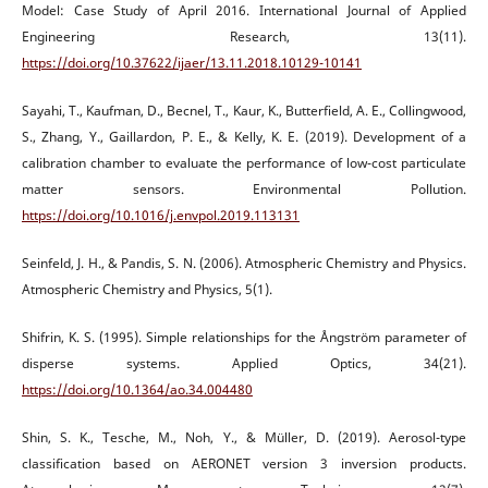
Model: Case Study of April 2016. International Journal of Applied
Engineering Research, 13(11).
https://doi.org/10.37622/ijaer/13.11.2018.10129-10141
Sayahi, T., Kaufman, D., Becnel, T., Kaur, K., Butterfield, A. E., Collingwood,
S., Zhang, Y., Gaillardon, P. E., & Kelly, K. E. (2019). Development of a
calibration chamber to evaluate the performance of low-cost particulate
matter sensors. Environmental Pollution.
https://doi.org/10.1016/j.envpol.2019.113131
Seinfeld, J. H., & Pandis, S. N. (2006). Atmospheric Chemistry and Physics.
Atmospheric Chemistry and Physics, 5(1).
Shifrin, K. S. (1995). Simple relationships for the Ångström parameter of
disperse systems. Applied Optics, 34(21).
https://doi.org/10.1364/ao.34.004480
Shin, S. K., Tesche, M., Noh, Y., & Müller, D. (2019). Aerosol-type
classification based on AERONET version 3 inversion products.