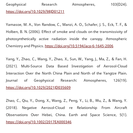
Geophysical Research Atmospheres, 103(D24).
https://doi.org/10.1029/98JD01211
Yamasoe, M. A., Von Randow, C., Manzi, A. O., Schafer, J. S., Eck, T. F., &
Holben, B. N. (2006). Effect of smoke and clouds on the transmissivity of
photosynthetically active radiation inside the canopy. Atmospheric
Chemistry and Physics.
https://doi.org/10.5194/acp-6-1645-2006
Yang, Y., Zhao, C., Wang, Y., Zhao, X., Sun, W., Yang, J., Ma, Z., & Fan, H.
(2021). Multi-Source Data Based Investigation of Aerosol-Cloud
Interaction Over the North China Plain and North of the Yangtze Plain.
Journal of Geophysical Research: Atmospheres, 126(19).
https://doi.org/10.1029/2021JD035609
Zhao, C., Qiu, Y., Dong, X., Wang, Z., Peng, Y., Li, B., Wu, Z., & Wang, Y.
(2018). Negative Aerosol-Cloud re Relationship From Aircraft
Observations Over Hebei, China. Earth and Space Science, 5(1).
https://doi.org/10.1002/2017EA000346