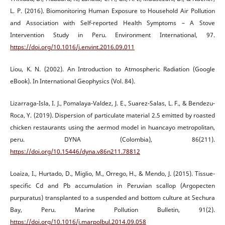
L. P. (2016). Biomonitoring Human Exposure to Household Air Pollution
and Association with Self-reported Health Symptoms – A Stove
Intervention Study in Peru. Environment International, 97.
https://doi.org/10.1016/j.envint.2016.09.011
Liou, K. N. (2002). An Introduction to Atmospheric Radiation (Google
eBook). In International Geophysics (Vol. 84).
Lizarraga-Isla, I. J., Pomalaya-Valdez, J. E., Suarez-Salas, L. F., & Bendezu-
Roca, Y. (2019). Dispersion of particulate material 2.5 emitted by roasted
chicken restaurants using the aermod model in huancayo metropolitan,
peru. DYNA (Colombia), 86(211).
https://doi.org/10.15446/dyna.v86n211.78812
Loaiza, I., Hurtado, D., Miglio, M., Orrego, H., & Mendo, J. (2015). Tissue-
specific Cd and Pb accumulation in Peruvian scallop (Argopecten
purpuratus) transplanted to a suspended and bottom culture at Sechura
Bay, Peru. Marine Pollution Bulletin, 91(2).
https://doi.org/10.1016/j.marpolbul.2014.09.058