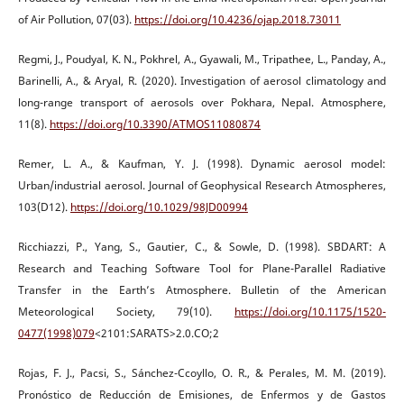
of Air Pollution, 07(03).
https://doi.org/10.4236/ojap.2018.73011
Regmi, J., Poudyal, K. N., Pokhrel, A., Gyawali, M., Tripathee, L., Panday, A.,
Barinelli, A., & Aryal, R. (2020). Investigation of aerosol climatology and
long-range transport of aerosols over Pokhara, Nepal. Atmosphere,
11(8).
https://doi.org/10.3390/ATMOS11080874
Remer, L. A., & Kaufman, Y. J. (1998). Dynamic aerosol model:
Urban/industrial aerosol. Journal of Geophysical Research Atmospheres,
103(D12).
https://doi.org/10.1029/98JD00994
Ricchiazzi, P., Yang, S., Gautier, C., & Sowle, D. (1998). SBDART: A
Research and Teaching Software Tool for Plane-Parallel Radiative
Transfer in the Earth’s Atmosphere. Bulletin of the American
Meteorological Society, 79(10).
https://doi.org/10.1175/1520-
0477(1998)079
<2101:SARATS>2.0.CO;2
Rojas, F. J., Pacsi, S., Sánchez-Ccoyllo, O. R., & Perales, M. M. (2019).
Pronóstico de Reducción de Emisiones, de Enfermos y de Gastos