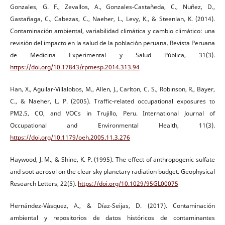
Gonzales, G. F., Zevallos, A., Gonzales-Castañeda, C., Nuñez, D.,
Gastañaga, C., Cabezas, C., Naeher, L., Levy, K., & Steenlan, K. (2014).
Contaminación ambiental, variabilidad climática y cambio climático: una
revisión del impacto en la salud de la población peruana. Revista Peruana
de Medicina Experimental y Salud Pública, 31(3).
https://doi.org/10.17843/rpmesp.2014.313.94
Han, X., Aguilar-Villalobos, M., Allen, J., Carlton, C. S., Robinson, R., Bayer,
C., & Naeher, L. P. (2005). Traffic-related occupational exposures to
PM2.5, CO, and VOCs in Trujillo, Peru. International Journal of
Occupational and Environmental Health, 11(3).
https://doi.org/10.1179/oeh.2005.11.3.276
Haywood, J. M., & Shine, K. P. (1995). The effect of anthropogenic sulfate
and soot aerosol on the clear sky planetary radiation budget. Geophysical
Research Letters, 22(5).
https://doi.org/10.1029/95GL00075
Hernández-Vásquez, A., & Díaz-Seijas, D. (2017). Contaminación
ambiental y repositorios de datos históricos de contaminantes