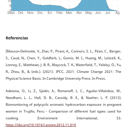
Referencias
[Masson-Delmotte, V., Zhai, P., Pirani, A., Connors, S. L., Péan, C., Berger,
S., Caud, N., Chen, Y., Goldfarb, L., Gomis, M. I., Huang, M., Leitzell, K.,
Lonnoy, E., Matthews, J. B. R., Maycock, T. K., Waterfield, T., Yelekçi, O., Yu,
R., Zhou, B., & (eds.). (2021). IPCC, 2021: Climate Change 2021: The
Physical Science Basis. In Cambridge University Press. In Press.
Adetona, O., Li, Z., Sjödin, A., Romanoff, L. C., Aguilar-Villalobos, M.,
Needham, L. L., Hall, D. B., Cassidy, B. E., & Naeher, L. P. (2013).
Biomonitoring of polycyclic aromatic hydrocarbon exposure in pregnant
women in Trujillo, Peru - Comparison of different fuel types used for
cooking. Environment International, 53.
https://doi.org/10.1016/j.envint.2012.11.010