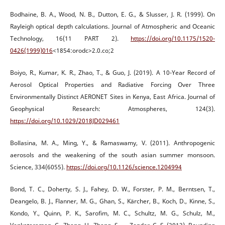
Bodhaine, B. A., Wood, N. B., Dutton, E. G., & Slusser, J. R. (1999). On
Rayleigh optical depth calculations. Journal of Atmospheric and Oceanic
Technology, 16(11 PART 2).
https://doi.org/10.1175/1520-
0426(1999)016
<1854:orodc>2.0.co;2
Boiyo, R., Kumar, K. R., Zhao, T., & Guo, J. (2019). A 10-Year Record of
Aerosol Optical Properties and Radiative Forcing Over Three
Environmentally Distinct AERONET Sites in Kenya, East Africa. Journal of
Geophysical Research: Atmospheres, 124(3).
https://doi.org/10.1029/2018JD029461
Bollasina, M. A., Ming, Y., & Ramaswamy, V. (2011). Anthropogenic
aerosols and the weakening of the south asian summer monsoon.
Science, 334(6055).
https://doi.org/10.1126/science.1204994
Bond, T. C., Doherty, S. J., Fahey, D. W., Forster, P. M., Berntsen, T.,
Deangelo, B. J., Flanner, M. G., Ghan, S., Kärcher, B., Koch, D., Kinne, S.,
Kondo, Y., Quinn, P. K., Sarofim, M. C., Schultz, M. G., Schulz, M.,