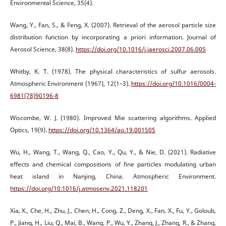
Environmental Science, 35(4).
Wang, Y., Fan, S., & Feng, X. (2007). Retrieval of the aerosol particle size
distribution function by incorporating a priori information. Journal of
Aerosol Science, 38(8).
https://doi.org/10.1016/j.jaerosci.2007.06.005
Whitby, K. T. (1978). The physical characteristics of sulfur aerosols.
Atmospheric Environment (1967), 12(1–3).
https://doi.org/10.1016/0004-
6981(78)90196-8
Wiscombe, W. J. (1980). Improved Mie scattering algorithms. Applied
Optics, 19(9).
https://doi.org/10.1364/ao.19.001505
Wu, H., Wang, T., Wang, Q., Cao, Y., Qu, Y., & Nie, D. (2021). Radiative
effects and chemical compositions of fine particles modulating urban
heat island in Nanjing, China. Atmospheric Environment.
https://doi.org/10.1016/j.atmosenv.2021.118201
Xia, X., Che, H., Zhu, J., Chen, H., Cong, Z., Deng, X., Fan, X., Fu, Y., Goloub,
P., Jiang, H., Liu, Q., Mai, B., Wang, P., Wu, Y., Zhang, J., Zhang, R., & Zhang,