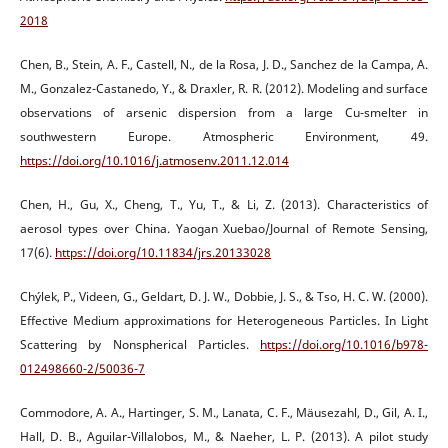
2018
Chen, B., Stein, A. F., Castell, N., de la Rosa, J. D., Sanchez de la Campa, A.
M., Gonzalez-Castanedo, Y., & Draxler, R. R. (2012). Modeling and surface
observations of arsenic dispersion from a large Cu-smelter in
southwestern Europe. Atmospheric Environment, 49.
https://doi.org/10.1016/j.atmosenv.2011.12.014
Chen, H., Gu, X., Cheng, T., Yu, T., & Li, Z. (2013). Characteristics of
aerosol types over China. Yaogan Xuebao/Journal of Remote Sensing,
17(6).
https://doi.org/10.11834/jrs.20133028
Chýlek, P., Videen, G., Geldart, D. J. W., Dobbie, J. S., & Tso, H. C. W. (2000).
Effective Medium approximations for Heterogeneous Particles. In Light
Scattering by Nonspherical Particles.
https://doi.org/10.1016/b978-
012498660-2/50036-7
Commodore, A. A., Hartinger, S. M., Lanata, C. F., Mäusezahl, D., Gil, A. I.,
Hall, D. B., Aguilar-Villalobos, M., & Naeher, L. P. (2013). A pilot study