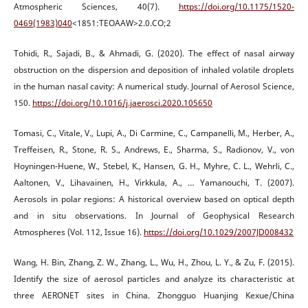
Atmospheric Sciences, 40(7).
https://doi.org/10.1175/1520-
0469(1983)040
<1851:TEOAAW>2.0.CO;2
Tohidi, R., Sajadi, B., & Ahmadi, G. (2020). The effect of nasal airway
obstruction on the dispersion and deposition of inhaled volatile droplets
in the human nasal cavity: A numerical study. Journal of Aerosol Science,
150.
https://doi.org/10.1016/j.jaerosci.2020.105650
Tomasi, C., Vitale, V., Lupi, A., Di Carmine, C., Campanelli, M., Herber, A.,
Treffeisen, R., Stone, R. S., Andrews, E., Sharma, S., Radionov, V., von
Hoyningen-Huene, W., Stebel, K., Hansen, G. H., Myhre, C. L., Wehrli, C.,
Aaltonen, V., Lihavainen, H., Virkkula, A., … Yamanouchi, T. (2007).
Aerosols in polar regions: A historical overview based on optical depth
and in situ observations. In Journal of Geophysical Research
Atmospheres (Vol. 112, Issue 16).
https://doi.org/10.1029/2007JD008432
Wang, H. Bin, Zhang, Z. W., Zhang, L., Wu, H., Zhou, L. Y., & Zu, F. (2015).
Identify the size of aerosol particles and analyze its characteristic at
three AERONET sites in China. Zhongguo Huanjing Kexue/China