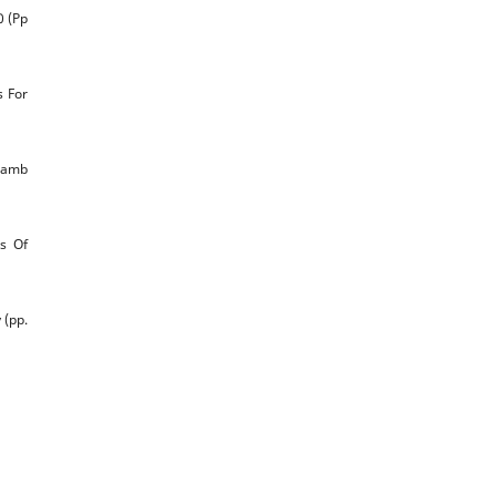
0 (Pp
s For
 Lamb
ts Of
 (pp.