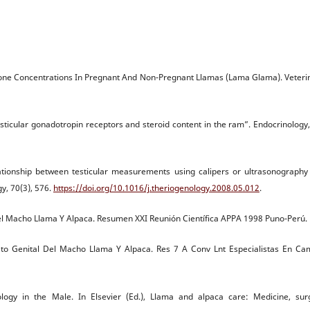
erone Concentrations In Pregnant And Non-Pregnant Llamas (Lama Glama). Veteri
testicular gonadotropin receptors and steroid content in the ram”. Endocrinology
Relationship between testicular measurements using calipers or ultrasonography
y, 70(3), 576.
https://doi.org/10.1016/j.theriogenology.2008.05.012
.
Del Macho Llama Y Alpaca. Resumen XXI Reunión Científica APPA 1998 Puno-Perú.
ato Genital Del Macho Llama Y Alpaca. Res 7 A Conv Lnt Especialistas En Ca
ogy in the Male. In Elsevier (Ed.), Llama and alpaca care: Medicine, sur