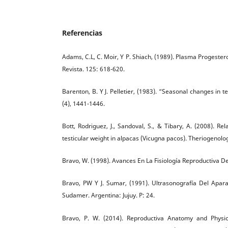
Referencias
Adams, C.L, C. Moir, Y P. Shiach, (1989). Plasma Progest
Revista. 125: 618-620.
Barenton, B. Y J. Pelletier, (1983). “Seasonal changes in 
(4), 1441-1446.
Bott, Rodriguez, J., Sandoval, S., & Tibary, A. (2008). 
testicular weight in alpacas (Vicugna pacos). Theriogenolog
Bravo, W. (1998). Avances En La Fisiología Reproductiva 
Bravo, PW Y J. Sumar, (1991). Ultrasonografía Del Apar
Sudamer. Argentina: Jujuy. P: 24.
Bravo, P. W. (2014). Reproductiva Anatomy and Physiol