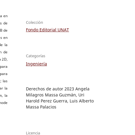
na en
Colección
os de
Fondo Editorial UNAT
 B de
as en
de la
ón de
Categorías
a 2D,
Ingeniería
 para
 para
; las
ar la
Derechos de autor 2023 Angela
Milagros Massa Guzmán, Uri
n, la
Harold Perez Guerra, Luis Alberto
 mode
Massa Palacios
Licencia