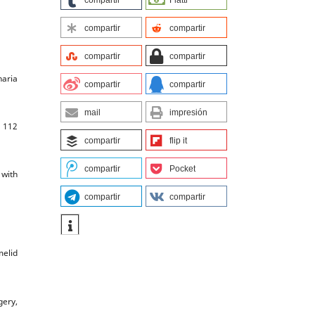
compartir
compartir
compartir
compartir
naria
compartir
compartir
mail
impresión
, 112
compartir
flip it
compartir
Pocket
 with
compartir
compartir
melid
gery,