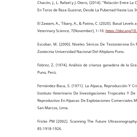
Chacón, J., L. Rafael y J. Otero, (2014). “Relación Entre 
En Toros de Raza Guzerat, Desde La Pubertad Hasta Los 36
El Zawam, A., Tibary, A., & Patino, C. (2020). Basal Leve
Veterinary Science, 7(November), 1–10.
https://doi.org/1
Escobar, M. (2000). Niveles Séricos De Testosterona En 
Zootecnia Universidad Nacional Del Altiplano Puno.
Febrez, Z. (1974). Análisis de crianza ganadera de la Gra
Puno, Perú.
Fernández-Baca, S. (1971). La Alpaca, Reproducción Y Cr
Instituto Veterinario De Investigaciones Tropicales Y De
Reproductivo En Alpacas De Explotaciones Comerciales Me
San Marcos, Lima.
Fricke PM (2002). Scanning The Future Ultrasonography
85:1918-1926.