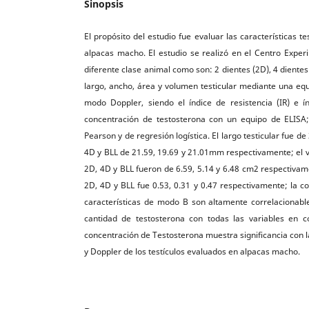
Sinopsis
El propósito del estudio fue evaluar las características 
alpacas macho. El estudio se realizó en el Centro Expe
diferente clase animal como son: 2 dientes (2D), 4 diente
largo, ancho, área y volumen testicular mediante una equi
modo Doppler, siendo el índice de resistencia (IR) e 
concentración de testosterona con un equipo de ELISA; l
Pearson y de regresión logística. El largo testicular fue
4D y BLL de 21.59, 19.69 y 21.01mm respectivamente; el v
2D, 4D y BLL fueron de 6.59, 5.14 y 6.48 cm2 respectivamen
2D, 4D y BLL fue 0.53, 0.31 y 0.47 respectivamente; la c
características de modo B son altamente correlacionable
cantidad de testosterona con todas las variables en co
concentración de Testosterona muestra significancia con l
y Doppler de los testículos evaluados en alpacas macho.