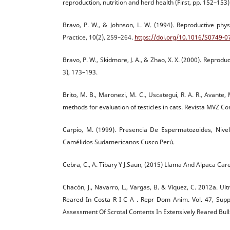
reproduction, nutrition and herd health (First, pp. 152–153)
Bravo, P. W., & Johnson, L. W. (1994). Reproductive phy
Practice, 10(2), 259–264.
https://doi.org/10.1016/S0749-
Bravo, P. W., Skidmore, J. A., & Zhao, X. X. (2000). Repro
3), 173–193.
Brito, M. B., Maronezi, M. C., Uscategui, R. A. R., Avante, 
methods for evaluation of testicles in cats. Revista MVZ C
Carpio, M. (1999). Presencia De Espermatozoides, Nive
Camélidos Sudamericanos Cusco Perú.
Cebra, C., A. Tibary Y J.Saun, (2015) Llama And Alpaca Care.
Chacón, J., Navarro, L., Vargas, B. & Víquez, C. 2012a. U
Reared In Costa R I C A . Repr Dom Anim. Vol. 47, Suppl
Assessment Of Scrotal Contents In Extensively Reared Bull