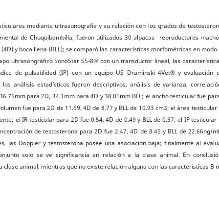
testiculares mediante ultrasonografía y su relación con los grados de testostero
rimental de Chuquibambilla, fueron utilizados 30 alpacas reproductores mach
s (4D) y boca llena (BLL); se comparó las características morfométricas en modo
po ultrasongráfico SonoStar SS-8® con un transductor lineal, las característic
índice de pulsatilidad (IP) con un equipo US Draminski 4Vet® y evaluación 
os análisis estadísticos fueron descriptivos, análisis de varianza, correlaci
 de 36.75mm para 2D, 34.1mm para 4D y 38.01mm BLL; el ancho testicular fue par
olumen fue para 2D de 11.69, 4D de 8.77 y BLL de 10.93 cm3; el área testicular
te; el IR testicular para 2D fue 0.54. 4D de 0.49 y BLL de 0.57; el IP testicular
oncentración de testosterona para 2D fue 2.47, 4D de 8.45 y BLL de 22.66ng/ml
s, las Doppler y testosterona posee una asociación baja; finalmente al evalu
njunto solo se ve significancia en relación a la clase animal. En conclusió
a clase animal, mientras que no existe relación alguna con las características B