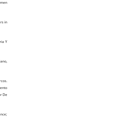
Semen
rs in
ria Y
lano,
rcos.
mento
or De
ence;