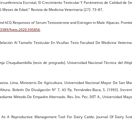
La Circunferencia Escrotal, El Crecimiento Testicular Y Parámetros de Calidad de 
 Meses de Edad.” Revista de Medicina Veterinaria (27): 73–87.
ls and hCG Responses of Serum Testosterone and Estrogen in Male Alpacas. Frontie
0.3389/fvets.2020.595856
.
Relación Al Tamaño Testicular En Vicuñas Tesis Facultad De Medicina Veterina
nja Chuquibambilla (tesis de pregrado). Universidad Nacional Técnica del Altip
ianza. Lima. Ministerio De Agricultura. Universidad Nacional Mayor De San Ma
 Altura. Boletín De Divulgación N° 7, 43 Pp. Fernández-Baca, S. (1993). Incre
diante Método De Empadre Alternado. Rev. Inv. Pec. IVIT A., Universidad May
 As A Reproductive Management Tool For Dairy Cattle. Journal Of Dairy Sci