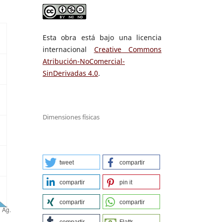
Esta obra está bajo una licencia
internacional
Creative Commons
Atribución-NoComercial-
SinDerivadas 4.0
.
Dimensiones físicas
tweet
compartir
compartir
pin it
compartir
compartir
compartir
Flattr