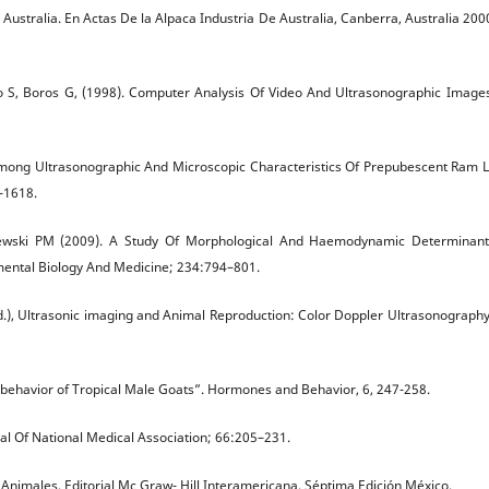
 Australia. En Actas De la Alpaca Industria De Australia, Canberra, Australia 200
o S, Boros G, (1998). Computer Analysis Of Video And Ultrasonographic Image
s Among Ultrasonographic And Microscopic Characteristics Of Prepubescent Ram
-1618.
rtlewski PM (2009). A Study Of Morphological And Haemodynamic Determinan
imental Biology And Medicine; 234:794–801.
g (Ed.), Ultrasonic imaging and Animal Reproduction: Color Doppler Ultrasonography
ual behavior of Tropical Male Goats”. Hormones and Behavior, 6, 247-258.
nal Of National Medical Association; 66:205–231.
n Animales, Editorial Mc Graw- Hill Interamericana, Séptima Edición México.