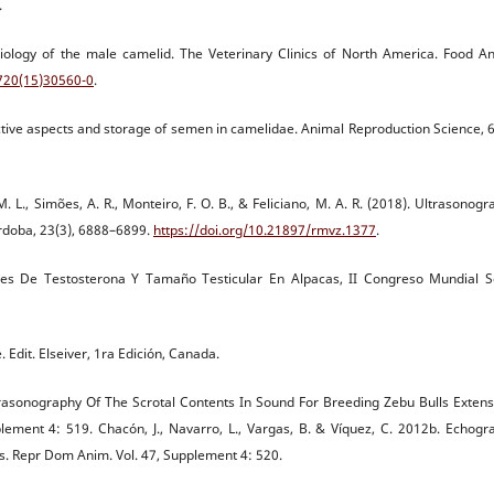
.
siology of the male camelid. The Veterinary Clinics of North America. Food A
0720(15)30560-0
.
ductive aspects and storage of semen in camelidae. Animal Reproduction Science, 
M. L., Simões, A. R., Monteiro, F. O. B., & Feliciano, M. A. R. (2018). Ultrasonogr
ordoba, 23(3), 6888–6899.
https://doi.org/10.21897/rmvz.1377
.
les De Testosterona Y Tamaño Testicular En Alpacas, II Congreso Mundial 
 Edit. Elseiver, 1ra Edición, Canada.
ltrasonography Of The Scrotal Contents In Sound For Breeding Zebu Bulls Extens
ement 4: 519. Chacón, J., Navarro, L., Vargas, B. & Víquez, C. 2012b. Echogr
s. Repr Dom Anim. Vol. 47, Supplement 4: 520.